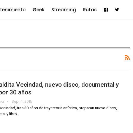
etenimiento
Geek
Streaming
Rutas
ldita Vecindad, nuevo disco, documental y
 por 30 años
dia
Sep 14, 2015
Vecindad, tras 30 años de trayectoria artística, preparan nuevo disco,
al y libro.