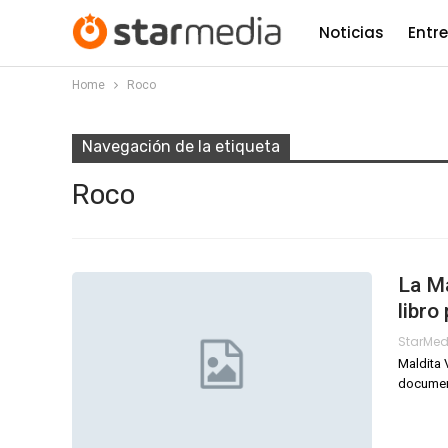
Noticias
Entr
Home
Roco
Navegación de la etiqueta
Roco
La Ma
libro
StarMe
Maldita 
document