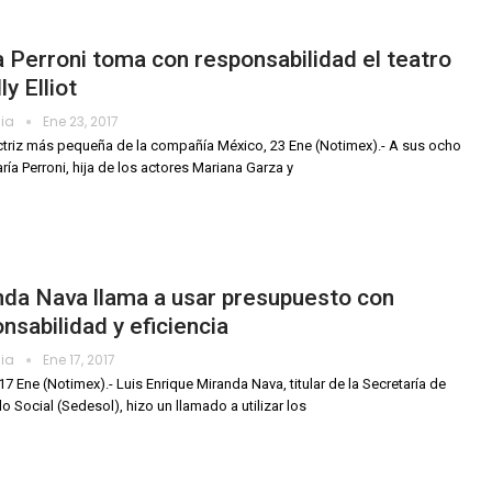
 Perroni toma con responsabilidad el teatro
ly Elliot
dia
Ene 23, 2017
actriz más pequeña de la compañía México, 23 Ene (Notimex).- A sus ocho
ría Perroni, hija de los actores Mariana Garza y
da Nava llama a usar presupuesto con
nsabilidad y eficiencia
dia
Ene 17, 2017
17 Ene (Notimex).- Luis Enrique Miranda Nava, titular de la Secretaría de
lo Social (Sedesol), hizo un llamado a utilizar los