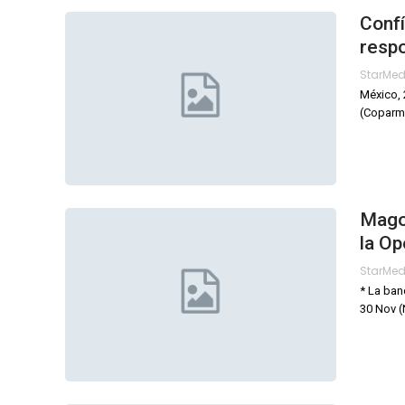
Confí
respo
StarMe
México, 
(Coparme
Mago 
la O
StarMe
* La ban
30 Nov (