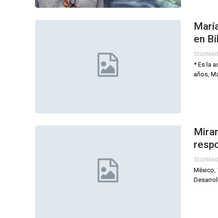
María
en Bil
StarMe
* Es la 
años, Ma
Miran
respo
StarMe
México, 
Desarrol