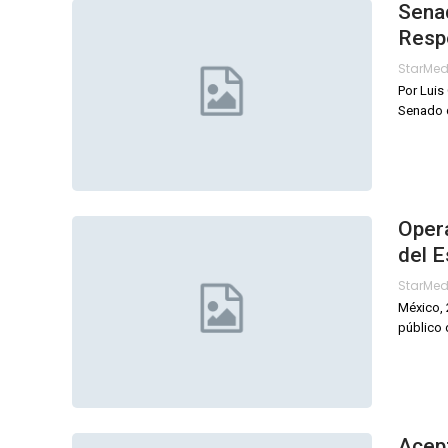
Sena
Resp
StarMe
Por Luis
Senado d
Opera
del 
StarMe
México, 
público 
Acept