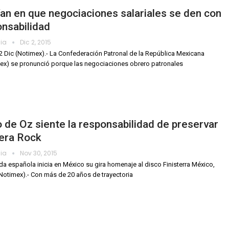
an en que negociaciones salariales se den con
nsabilidad
dia
Dic 2, 2015
2 Dic (Notimex).- La Confederación Patronal de la República Mexicana
x) se pronunció porque las negociaciones obrero patronales
de Oz siente la responsabilidad de preservar
pera Rock
dia
Nov 30, 2015
da española inicia en México su gira homenaje al disco Finisterra México,
Notimex).- Con más de 20 años de trayectoria