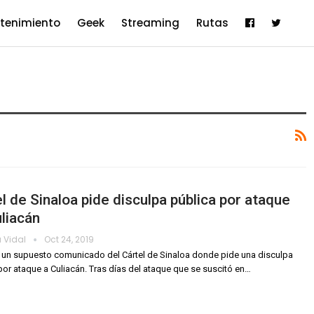
etenimiento
Geek
Streaming
Rutas
l de Sinaloa pide disculpa pública por ataque
liacán
 Vidal
Oct 24, 2019
 un supuesto comunicado del Cártel de Sinaloa donde pide una disculpa
por ataque a Culiacán.
Tras días del ataque que se suscitó en
…