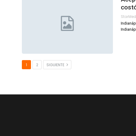
costó
StarMe
Indianáp
Indianáp
1
2
SIGUIENTE