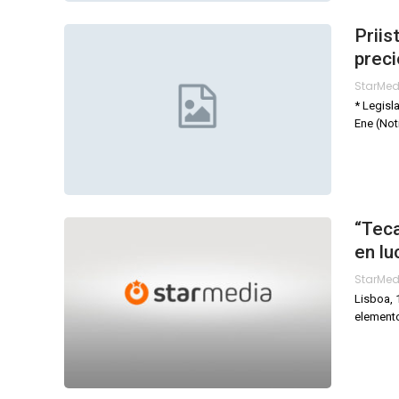
Priis
preci
StarMe
* Legisl
Ene (Not
“Teca
en lu
StarMe
Lisboa, 
elemento