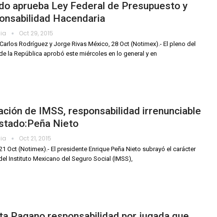
do aprueba Ley Federal de Presupuesto y
onsabilidad Hacendaria
dia
Oct 29, 2015
 Carlos Rodríguez y Jorge Rivas México, 28 Oct (Notimex).- El pleno del
e la República aprobó este miércoles en lo general y en
ción de IMSS, responsabilidad irrenunciable
Estado:Peña Nieto
dia
Oct 21, 2015
21 Oct (Notimex).- El presidente Enrique Peña Nieto subrayó el carácter
del Instituto Mexicano del Seguro Social (IMSS),
a Pagano responsabilidad por jugada que