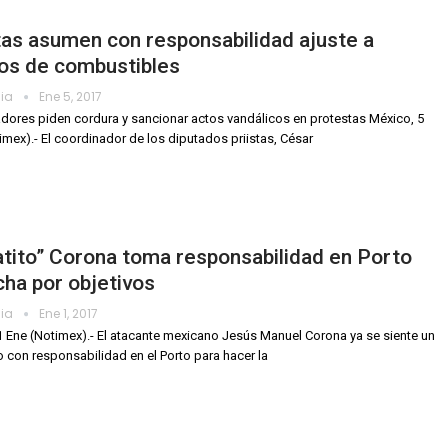
tas asumen con responsabilidad ajuste a
os de combustibles
dia
Ene 5, 2017
adores piden cordura y sancionar actos vandálicos en protestas México, 5
imex).- El coordinador de los diputados priistas, César
tito” Corona toma responsabilidad en Porto
cha por objetivos
dia
Ene 1, 2017
1 Ene (Notimex).- El atacante mexicano Jesús Manuel Corona ya se siente un
 con responsabilidad en el Porto para hacer la