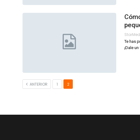
Cómo 
pequ
StarMe
Te has p
¡Dale un
ANTERIOR
1
2