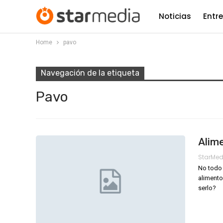
Noticias
Entr
Home
pavo
Navegación de la etiqueta
Pavo
Alime
StarMe
No todo 
aliment
serlo?