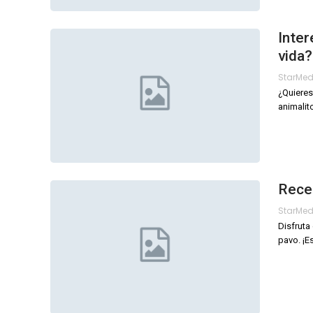
Inter
vida?
StarMe
¿Quieres
animalit
Recet
StarMe
Disfruta
pavo. ¡E