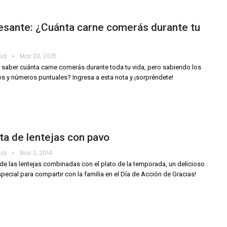
esante: ¿Cuánta carne comerás durante tu
dia
Mar 20, 2015
 saber cuánta carne comerás durante toda tu vida, pero sabiendo los
os y números puntuales? Ingresa a esta nota y ¡sorpréndete!
a de lentejas con pavo
dia
Nov 3, 2014
 de las lentejas combinadas con el plato de la temporada, un delicioso
special para compartir con la familia en el Día de Acción de Gracias!