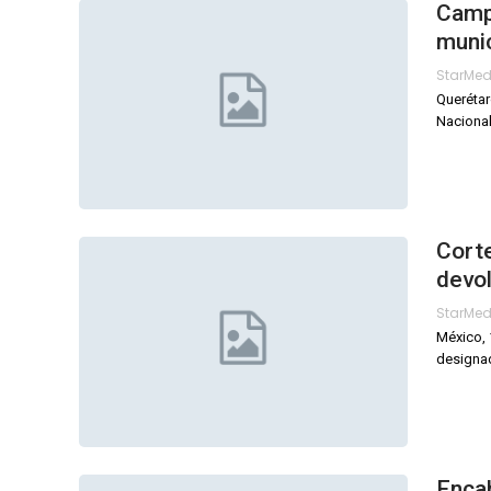
Campa
munic
StarMe
Querétar
Nacional
Corte
devo
StarMe
México, 
designad
Encab