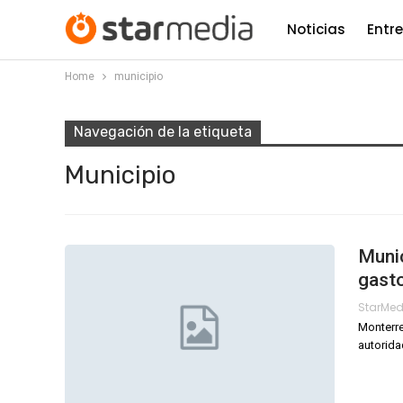
Noticias
Entr
Home
municipio
Navegación de la etiqueta
Municipio
Munic
gasto
StarMe
Monterrey
autorida