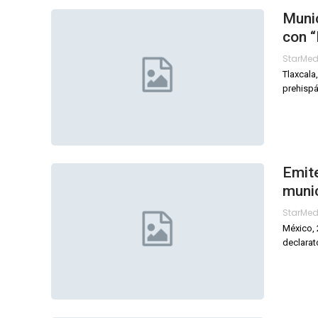
Munic
con “
StarMe
Tlaxcala
prehispá
Emite
munic
StarMe
México, 
declarat