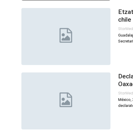
Etzat
chile
StarMe
Guadalaj
Secretar
Decla
Oaxa
StarMe
México, 
declarat