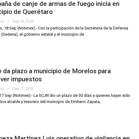
ña de canje de armas de fuego inicia en
ipio de Querétaro
dia
Sep 18, 2015
o, 18 Sep (Notimex).- Con la participación de la Secretaría de la Defensa
 (Sedena), el gobierno estatal y el municipio de
 da plazo a municipio de Morelos para
lver impuestos
dia
Sep 17, 2015
17 Sep (Notimex).- La SCJN dio un plazo de 30 días a quienes hayan sido
os alcalde y tesorero del municipio de Emiliano Zapata,
eza Martínez Luis operativo de vigilancia en