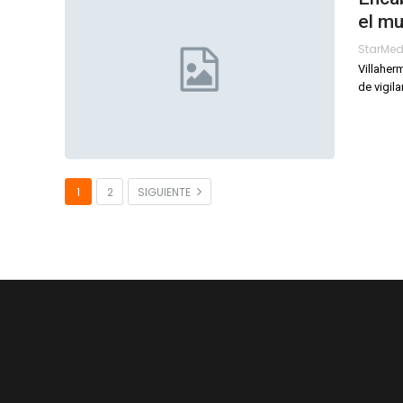
el mu
StarMe
Villaher
de vigil
1
2
SIGUIENTE