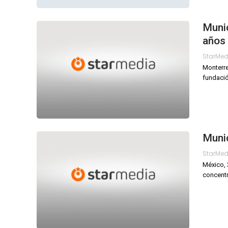
Munic
años 
StarMe
Monterre
fundació
Muni
StarMe
México, 
concentr