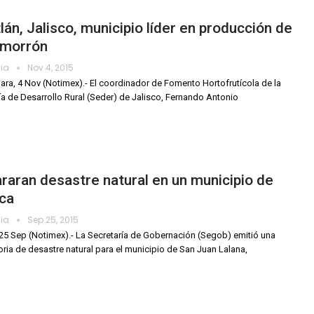
lán, Jalisco, municipio líder en producción de
 morrón
dia
Nov 4, 2015
ara, 4 Nov (Notimex).- El coordinador de Fomento Hortofrutícola de la
ía de Desarrollo Rural (Seder) de Jalisco, Fernando Antonio
raran desastre natural en un municipio de
ca
dia
Sep 25, 2015
25 Sep (Notimex).- La Secretaría de Gobernación (Segob) emitió una
oria de desastre natural para el municipio de San Juan Lalana,