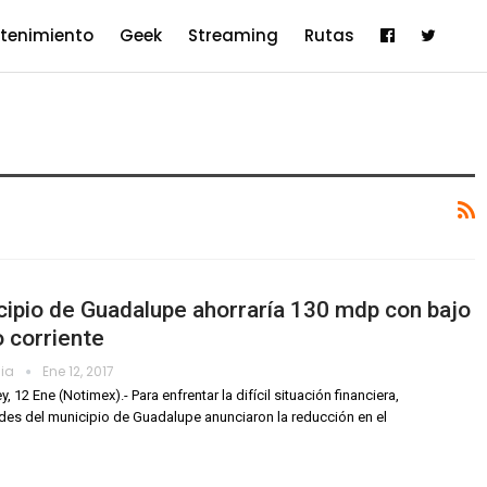
etenimiento
Geek
Streaming
Rutas
ipio de Guadalupe ahorraría 130 mdp con bajo
 corriente
dia
Ene 12, 2017
, 12 Ene (Notimex).- Para enfrentar la difícil situación financiera,
des del municipio de Guadalupe anunciaron la reducción en el