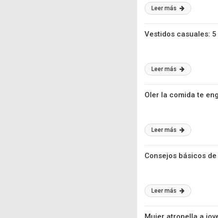
Leer más
Vestidos casuales: 5
Leer más
Oler la comida te en
Leer más
Consejos básicos de
Leer más
Mujer atropella a jo