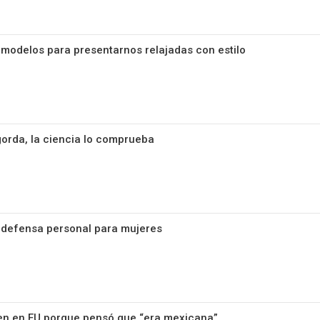
 modelos para presentarnos relajadas con estilo
gorda, la ciencia lo comprueba
 defensa personal para mujeres
ven en EU porque pensó que “era mexicana”