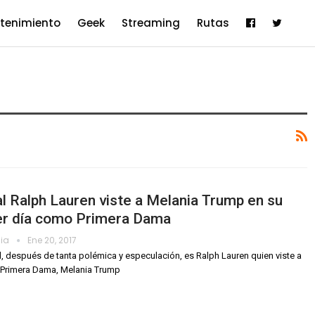
etenimiento
Geek
Streaming
Rutas
al Ralph Lauren viste a Melania Trump en su
er día como Primera Dama
dia
Ene 20, 2017
al, después de tanta polémica y especulación, es Ralph Lauren quien viste a
 Primera Dama, Melania Trump