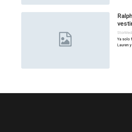
Ralph
vesti
StarMe
Ya solo 
Lauren y