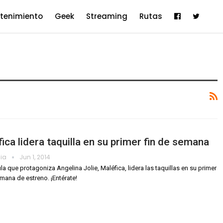
etenimiento
Geek
Streaming
Rutas
ica lidera taquilla en su primer fin de semana
dia
Jun 1, 2014
ula que protagoniza Angelina Jolie, Maléfica, lidera las taquillas en su primer
emana de estreno. ¡Entérate!