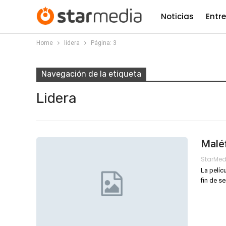
Noticias
Entr
Home
lidera
Página: 3
Navegación de la etiqueta
Lidera
Maléf
StarMe
La pelíc
fin de s