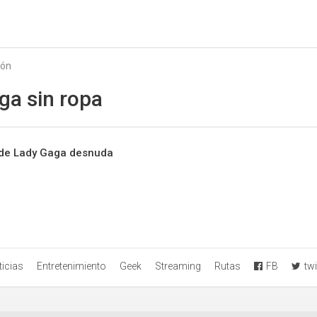
Starmedia
ión
ga sin ropa
os de Lady Gaga desnuda
icias
Entretenimiento
Geek
Streaming
Rutas
FB
twi