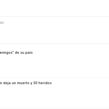
Starmedia
ión
enemigos” de su país
án deja un muerto y 30 heridos