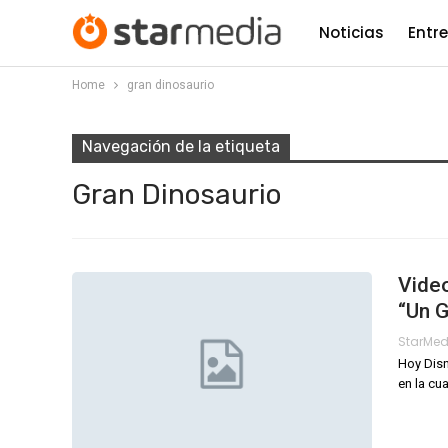
Noticias
Entr
Home
gran dinosaurio
Navegación de la etiqueta
Gran Dinosaurio
Video
“Un G
StarMe
Hoy Disn
en la cu