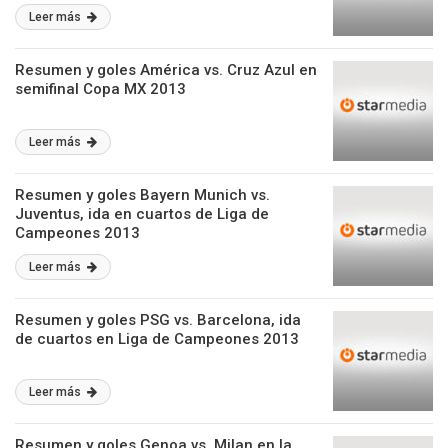
Leer más
Resumen y goles América vs. Cruz Azul en
semifinal Copa MX 2013
Leer más
Resumen y goles Bayern Munich vs.
Juventus, ida en cuartos de Liga de
Campeones 2013
Leer más
Resumen y goles PSG vs. Barcelona, ida
de cuartos en Liga de Campeones 2013
Leer más
Resumen y goles Genoa vs. Milan en la