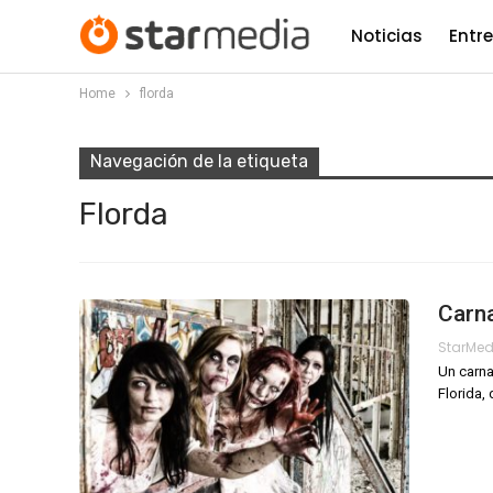
Noticias
Entr
Home
florda
Navegación de la etiqueta
Florda
Carna
StarMe
Un carna
Florida,