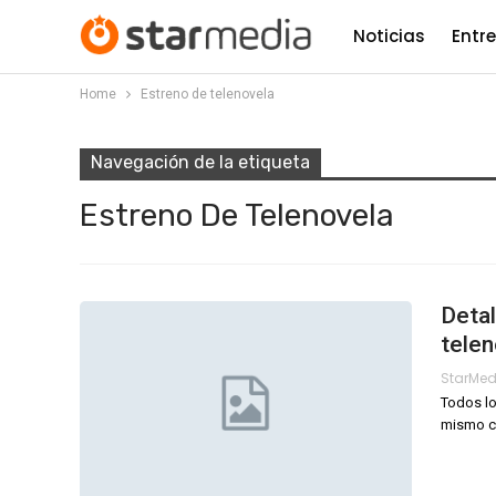
Noticias
Entr
Home
Estreno de telenovela
Navegación de la etiqueta
Estreno De Telenovela
Detal
telen
StarMe
Todos lo
mismo ci