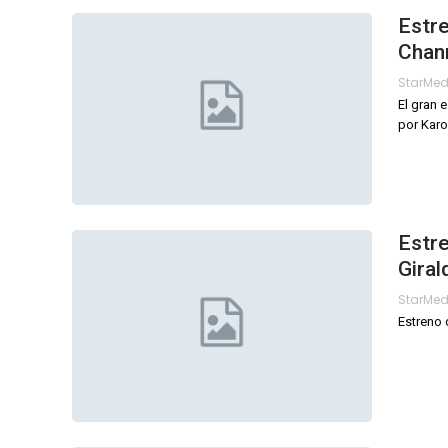
Estre
Chan
StarMe
El gran 
por Karol
Estre
Giral
StarMe
Estreno 