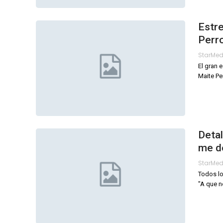
Estre
Perro
StarMe
El gran 
Maite Pe
Detal
me de
StarMe
Todos lo
"A que n