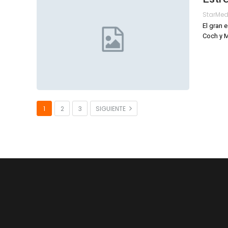
StarMe
El gran 
Coch y M
1
2
3
SIGUIENTE