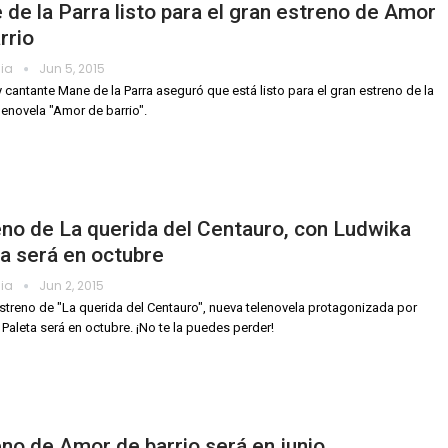
de la Parra listo para el gran estreno de Amor
rrio
dia
Jun 5, 2015
 y cantante Mane de la Parra aseguró que está listo para el gran estreno de la
lenovela "Amor de barrio".
no de La querida del Centauro, con Ludwika
a será en octubre
dia
Jun 2, 2015
estreno de "La querida del Centauro", nueva telenovela protagonizada por
Paleta será en octubre. ¡No te la puedes perder!
no de Amor de barrio será en junio