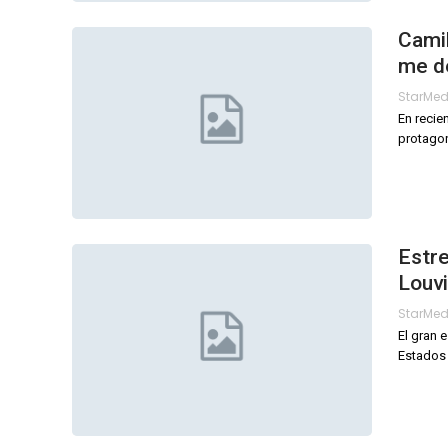
Camil
me d
StarMe
En recie
protagon
Estre
Louvi
StarMe
El gran 
Estados U