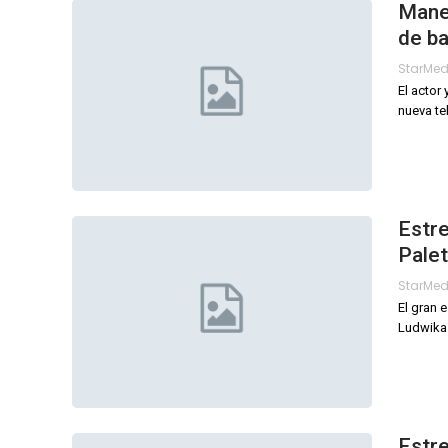
Mane 
de ba
StarMe
El actor
nueva te
Estre
Palet
StarMe
El gran 
Ludwika 
Estre