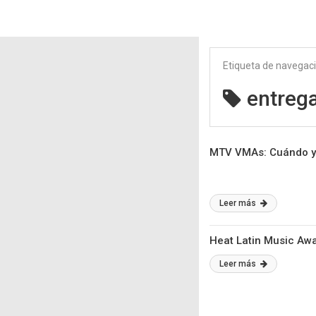
Etiqueta de navegac
entreg
MTV VMAs: Cuándo y 
Leer más
Heat Latin Music Awa
Leer más