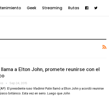
etenimiento
Geek
Streaming
Rutas
 llama a Elton John, promete reunirse con el
co
dia
Sep 24, 2015
P)  El presidente ruso Vladimir Putin llamó a Elton John y acordó reunirse
úsico británico. Esta vez en serio. Luego que John