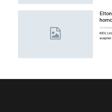
Elton
homo
StarMe
KIEV, Uc
acepten 