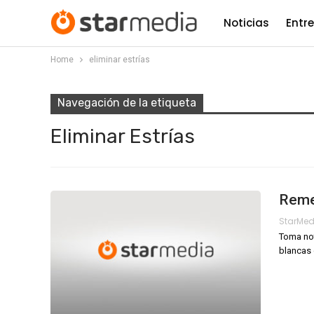
Noticias
Entr
Home
eliminar estrías
Navegación de la etiqueta
Eliminar Estrías
Remed
StarMe
Toma not
blancas 