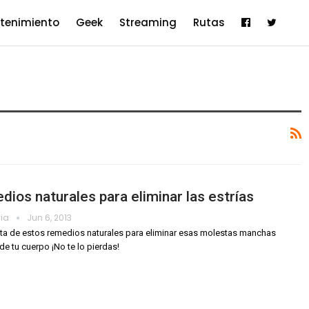
etenimiento
Geek
Streaming
Rutas
ios naturales para eliminar las estrías
dia
Jun 6, 2013
a de estos remedios naturales para eliminar esas molestas manchas
de tu cuerpo ¡No te lo pierdas!