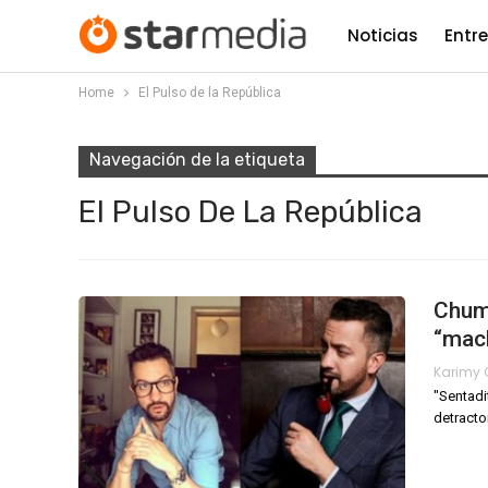
Noticias
Entr
Home
El Pulso de la República
Navegación de la etiqueta
El Pulso De La República
Chume
“mac
"Sentadi
detract