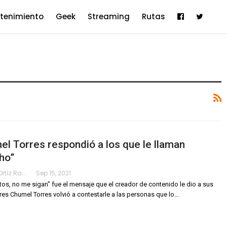
etenimiento
Geek
Streaming
Rutas
l Torres respondió a los que le llaman
ho”
Karimy Ortíz Ramos
Sep 15, 2021
tos, no me sigan" fue el mensaje que el creador de contenido le dio a sus
ores
Chumel Torres volvió a contestarle a las personas que lo
…