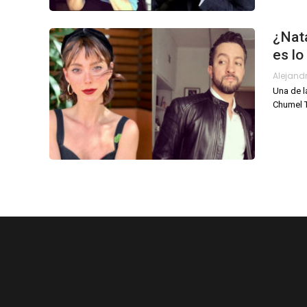
¿Nata
es l
Una de l
Chumel T