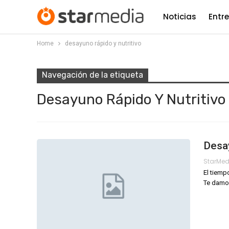
Noticias
Entr
Home
desayuno rápido y nutritivo
Navegación de la etiqueta
Desayuno Rápido Y Nutritivo
Desay
StarMe
El tiemp
Te damos