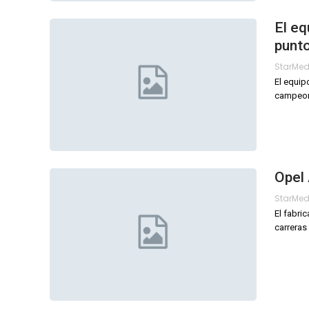
El eq
punto
StarMe
El equip
campeona
Opel 
StarMe
El fabri
carreras