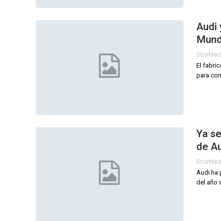
Audi 
Mund
StarMe
El fabri
para com
Ya se
de A
StarMe
Audi ha 
del año 