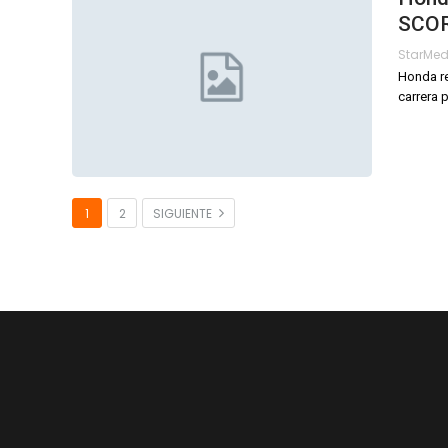
SCOR
StarMe
Honda re
carrera 
1
2
SIGUIENTE