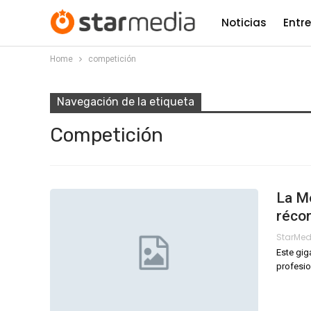
Noticias
Entr
Home
competición
Navegación de la etiqueta
Competición
La Mo
réco
StarMe
Este gig
profesio