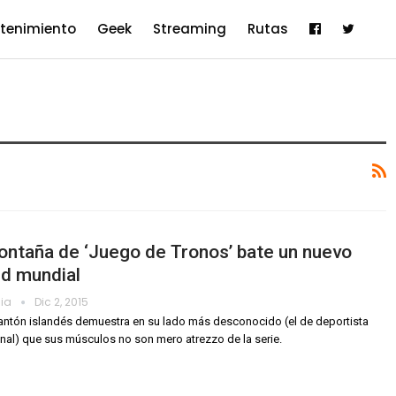
etenimiento
Geek
Streaming
Rutas
ntaña de ‘Juego de Tronos’ bate un nuevo
rd mundial
dia
Dic 2, 2015
antón islandés demuestra en su lado más desconocido (el de deportista
nal) que sus músculos no son mero atrezzo de la serie.