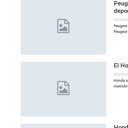
Peuge
depo
StarMe
Peugeot 
Peugeot 
El Ho
StarMe
Honda so
maniobra
Honda