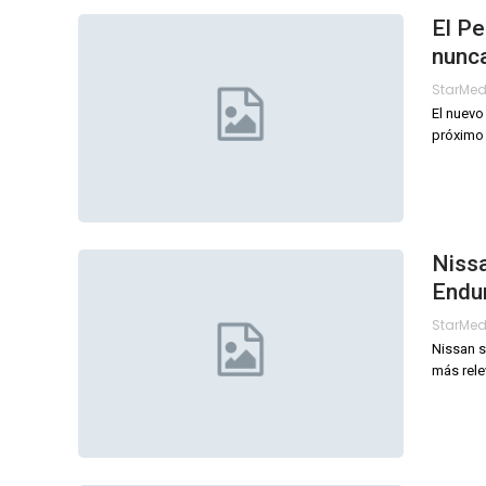
El P
nunc
StarMe
El nuevo
próximo 
Niss
Endu
StarMe
Nissan s
más rele