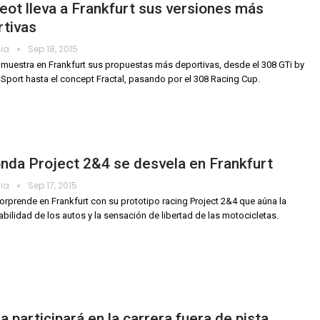
ot lleva a Frankfurt sus versiones más
rtivas
dia
Sep 18, 2015
muestra en Frankfurt sus propuestas más deportivas, desde el 308 GTi by
Sport hasta el concept Fractal, pasando por el 308 Racing Cup.
nda Project 2&4 se desvela en Frankfurt
dia
Sep 17, 2015
rprende en Frankfurt con su prototipo racing Project 2&4 que aúna la
bilidad de los autos y la sensación de libertad de las motocicletas.
 participará en la carrera fuera de pista