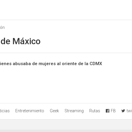
Starmedia
ión
 de Máxico
uienes abusaba de mujeres al oriente de la CDMX
icias
Entretenimiento
Geek
Streaming
Rutas
FB
twi