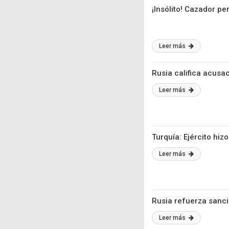
¡Insólito! Cazador pe
Leer más
Rusia califica acusa
Leer más
Turquía: Ejército hiz
Leer más
Rusia refuerza sanci
Leer más