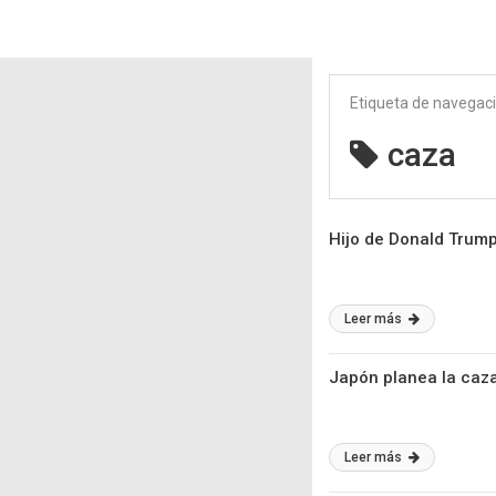
Etiqueta de navegac
caza
Hijo de Donald Trump
Leer más
Japón planea la caza
Leer más