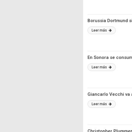
Borussia Dortmund si
Leer más
En Sonora se consum
Leer más
Giancarlo Vecchi va
Leer más
Christopher Plummer