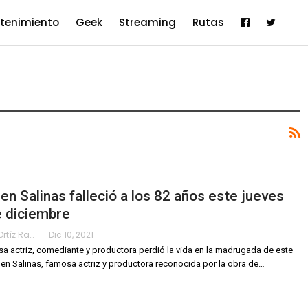
etenimiento
Geek
Streaming
Rutas
n Salinas falleció a los 82 años este jueves
e diciembre
Karimy Ortíz Ramos
Dic 10, 2021
a actriz, comediante y productora perdió la vida en la madrugada de este
en Salinas, famosa actriz y productora reconocida por la obra de
…