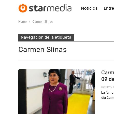
Noticias
Entr
Home
Carmen Slinas
Navegación de la etiqueta
Carmen Slinas
Carme
09 d
La famos
día
Carm