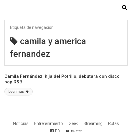
Starmedia
Etiqueta de navegación
camila y america
fernandez
Camila Fernández, hija del Potrillo, debutará con disco
pop R&B
Leer más
Noticias
Entretenimiento
Geek
Streaming
Rutas
FB
twitter