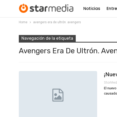
Noticias
Entr
Home
avengers era de ultrón. avengers
Navegación de la etiqueta
Avengers Era De Ultrón. Ave
¡Nuev
StarMe
El nuevo 
causado 