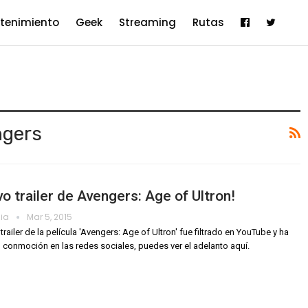
etenimiento
Geek
Streaming
Rutas
ngers
o trailer de Avengers: Age of Ultron!
dia
Mar 5, 2015
trailer de la película 'Avengers: Age of Ultron' fue filtrado en YouTube y ha
conmoción en las redes sociales, puedes ver el adelanto aquí.