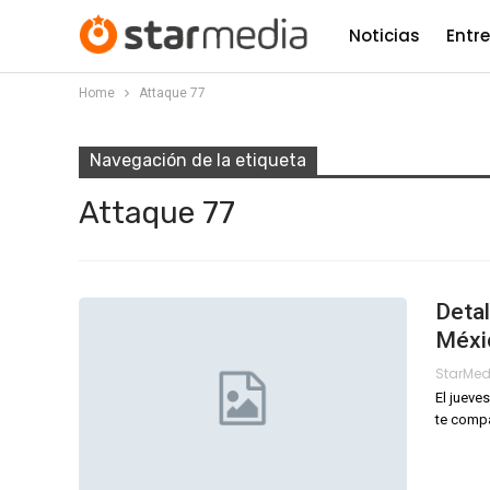
Noticias
Entr
Home
Attaque 77
Navegación de la etiqueta
Attaque 77
Detal
Méxic
StarMe
El jueve
te compa