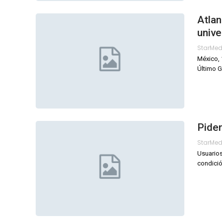
Atlan
unive
StarMe
México, 
Último G
Piden
StarMe
Usuarios
condició