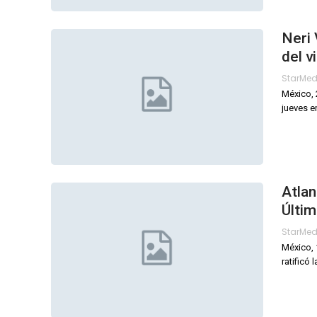
Neri 
del v
StarMe
México, 
jueves e
Atlan
Últi
StarMe
México, 
ratificó 