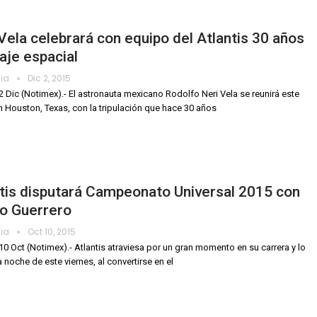
Vela celebrará con equipo del Atlantis 30 años
iaje espacial
dia
Dic 2, 2015
2 Dic (Notimex).- El astronauta mexicano Rodolfo Neri Vela se reunirá este
n Houston, Texas, con la tripulación que hace 30 años
tis disputará Campeonato Universal 2015 con
mo Guerrero
dia
Oct 10, 2015
10 Oct (Notimex).- Atlantis atraviesa por un gran momento en su carrera y lo
la noche de este viernes, al convertirse en el