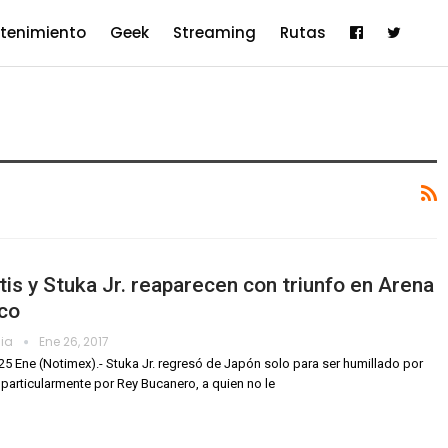
etenimiento
Geek
Streaming
Rutas
tis y Stuka Jr. reaparecen con triunfo en Arena
co
dia
Ene 26, 2017
25 Ene (Notimex).- Stuka Jr. regresó de Japón solo para ser humillado por
, particularmente por Rey Bucanero, a quien no le