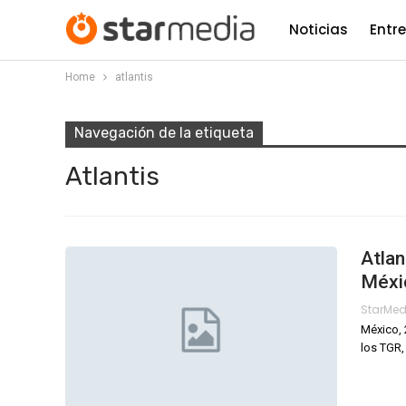
Noticias
Entr
Home
atlantis
Navegación de la etiqueta
Atlantis
Atlan
Méxi
StarMe
México, 
los TGR