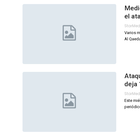
Medio
el at
StarMe
Varios 
Al Qaeda
Ataqu
deja
StarMe
Este mié
periódic