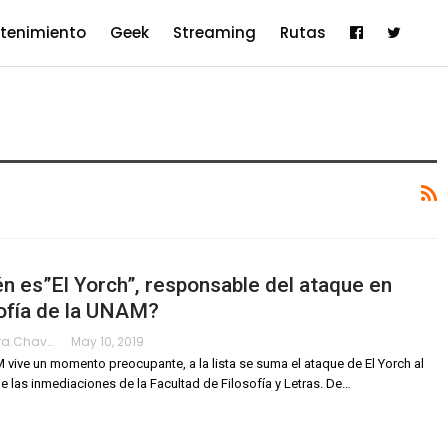
etenimiento
Geek
Streaming
Rutas
n es”El Yorch”, responsable del ataque en
ofía de la UNAM?
Alejandra.chavarria
May 10, 2019
vive un momento preocupante, a la lista se suma el ataque de El Yorch al
 de las inmediaciones de la Facultad de Filosofía y Letras.
De
…