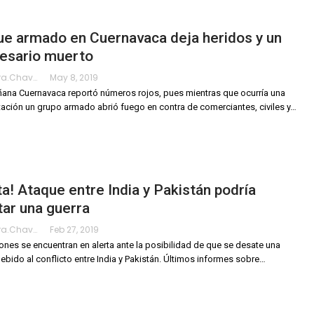
ue armado en Cuernavaca deja heridos y un
esario muerto
Alejandra.chavarria
May 8, 2019
ana Cuernavaca reportó números rojos, pues mientras que ocurría una
ación un grupo armado abrió fuego en contra de comerciantes, civiles y
…
ta! Ataque entre India y Pakistán podría
ar una guerra
Alejandra.chavarria
Feb 27, 2019
ones se encuentran en alerta ante la posibilidad de que se desate una
ebido al conflicto entre India y Pakistán.
Últimos informes sobre
…