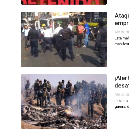
Ataq
empr
Esta mañ
manifest
¡Aler
desat
Las naci
guerra, d