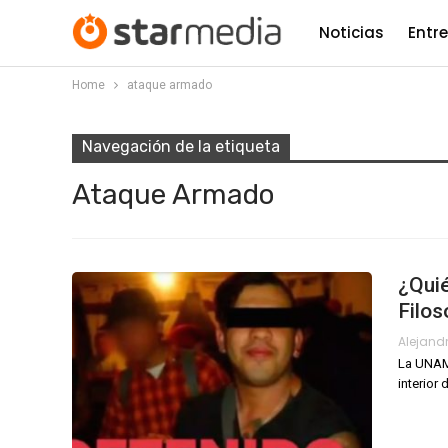
Noticias
Entr
Home
ataque armado
Navegación de la etiqueta
Ataque Armado
¿Quié
Filos
La UNAM 
interior