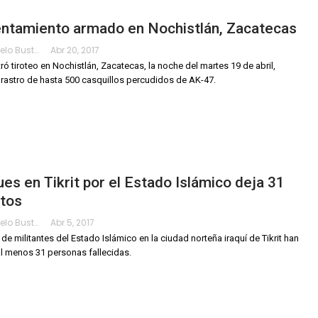
entamiento armado en Nochistlán, Zacatecas
Ivan Sotelo Bustamante
Abr 20, 2017
tró tiroteo en Nochistlán, Zacatecas, la noche del martes 19 de abril,
rastro de hasta 500 casquillos percudidos de AK-47.
es en Tikrit por el Estado Islámico deja 31
tos
Ivan Sotelo Bustamante
Abr 5, 2017
de militantes del Estado Islámico en la ciudad norteña iraquí de Tikrit han
l menos 31 personas fallecidas.