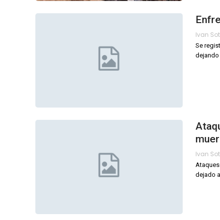
Enfr
Se regis
dejando 
Ataqu
muer
Ataques 
dejado a