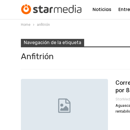
Noticias
Entr
Home
anfitrión
Navegación de la etiqueta
Anfitrión
Corre
por 
StarMe
Aguascal
rentabil