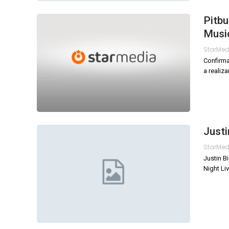
Pitbu
Musi
StarMe
Confirma
a realiz
Justi
StarMe
Justin B
Night Liv