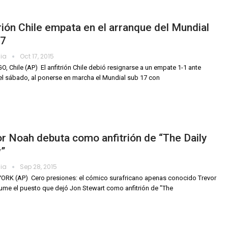
rión Chile empata en el arranque del Mundial
17
dia
Oct 17, 2015
, Chile (AP)  El anfitrión Chile debió resignarse a un empate 1-1 ante
el sábado, al ponerse en marcha el Mundial sub 17 con
r Noah debuta como anfitrión de “The Daily
”
dia
Sep 28, 2015
RK (AP)  Cero presiones: el cómico surafricano apenas conocido Trevor
me el puesto que dejó Jon Stewart como anfitrión de "The