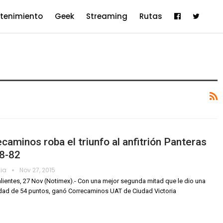
etenimiento
Geek
Streaming
Rutas
caminos roba el triunfo al anfitrión Panteras
88-82
dia
Nov 27, 2015
ientes, 27 Nov (Notimex).- Con una mejor segunda mitad que le dio una
idad de 54 puntos, ganó Correcaminos UAT de Ciudad Victoria