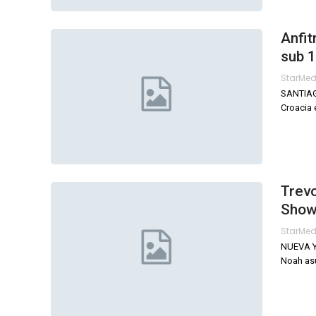
Anfit
sub 
StarMe
SANTIAGO
Croacia 
Trevo
Show
StarMe
NUEVA YO
Noah asu