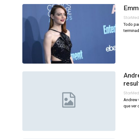
Emma
StarMe
Todo par
terminad
Andre
resu
StarMe
Andrew G
que ver 