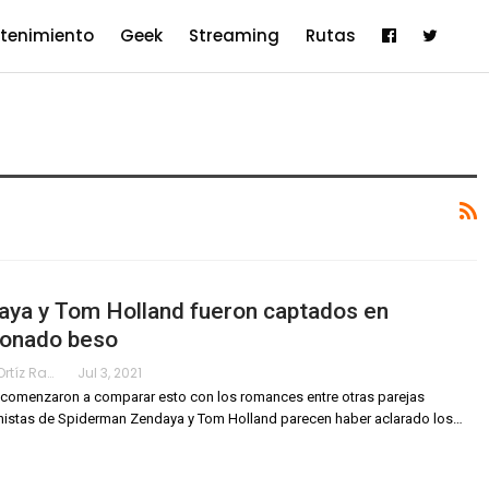
etenimiento
Geek
Streaming
Rutas
aya y Tom Holland fueron captados en
ionado beso
Karimy Ortíz Ramos
Jul 3, 2021
comenzaron a comparar esto con los romances entre otras parejas
nistas de Spiderman
Zendaya y Tom Holland parecen haber aclarado los
…