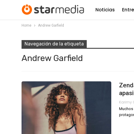
Noticias
Entr
Home
Andrew Garfield
Navegación de la etiqueta
Andrew Garfield
Zend
apas
Muchos 
protago