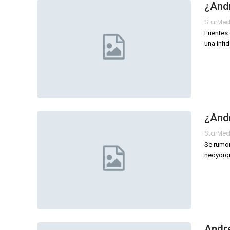
¿Andr
StarMe
Fuentes 
una infi
¿And
StarMe
Se rumor
neoyorqu
Andre