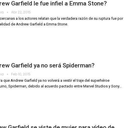
ew Garfield le fue infiel a Emma Stone?
dia
Abr 22, 2015
cercanas a los actores relatan que la verdadera razón de su ruptura fue por
delidad de Andrew Garfield a Emma Stone.
rew Garfield ya no será Spiderman?
dia
Feb 10, 2015
a que Andrew Garfield ya no volverá a vestir el traje del superhéroe
ino, Spiderman, debido al acuerdo pactado entre Marvel Studios y Sony…
w Garfield se viste de mujer para vídeo de