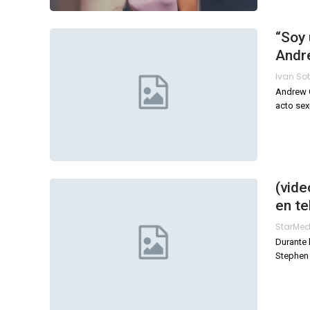
“Soy 
Andr
Andrew G
acto sex
(vid
en te
StarMe
Durante 
Stephen 