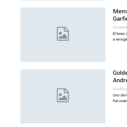
Meme
Garfi
StarMe
El beso 
a recoge
Gold
Andre
StarMe
Uno de 
fue cuan