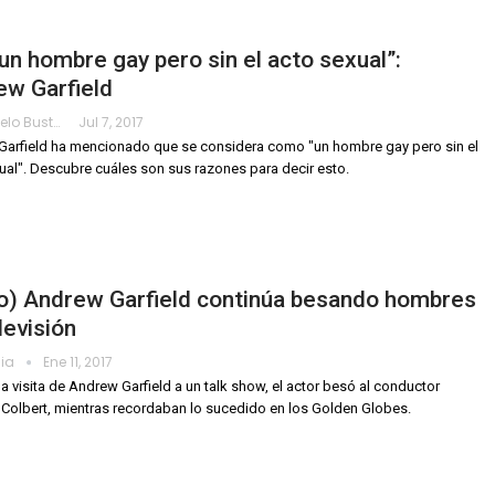
un hombre gay pero sin el acto sexual”:
ew Garfield
Ivan Sotelo Bustamante
Jul 7, 2017
arfield ha mencionado que se considera como "un hombre gay pero sin el
ual". Descubre cuáles son sus razones para decir esto.
eo) Andrew Garfield continúa besando hombres
levisión
dia
Ene 11, 2017
la visita de Andrew Garfield a un talk show, el actor besó al conductor
Colbert, mientras recordaban lo sucedido en los Golden Globes.