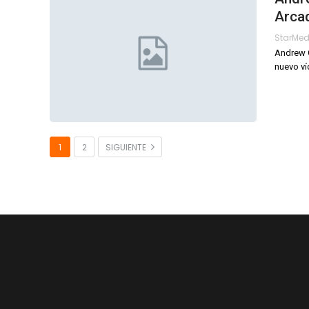
Arcad
StarMe
Andrew G
nuevo ví
1
2
SIGUIENTE