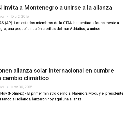
invita a Montenegro a unirse a la alianza
dia
Dic 2, 2015
 (AP)  Los estados miembros de la OTAN han invitado formalmente a
ro, una pequeña nación a orillas del mar Adriático, a unirse
nen alianza solar internacional en cumbre
 cambio climático
dia
Nov 30, 2015
0 Nov (Notimex).- El primer ministro de India, Narendra Modi, y el presidente
 Francois Hollande, lanzaron hoy aquí una alianza