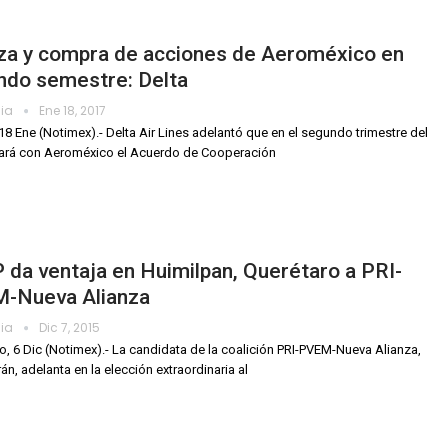
nza y compra de acciones de Aeroméxico en
ndo semestre: Delta
dia
Ene 18, 2017
18 Ene (Notimex).- Delta Air Lines adelantó que en el segundo trimestre del
iará con Aeroméxico el Acuerdo de Cooperación
da ventaja en Huimilpan, Querétaro a PRI-
-Nueva Alianza
dia
Dic 7, 2015
o, 6 Dic (Notimex).- La candidata de la coalición PRI-PVEM-Nueva Alianza,
án, adelanta en la elección extraordinaria al