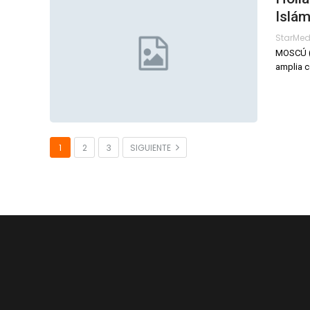
Islám
StarMe
MOSCÚ (A
amplia c
1
2
3
SIGUIENTE