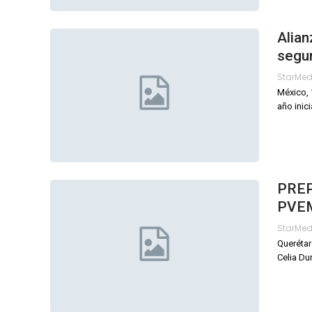
Alia
segu
StarMe
México, 
año inic
PREP 
PVEM
StarMe
Querétar
Celia Dur