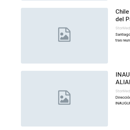
Chile
del P
StarMe
Santiago
tras reu
INAU
ALIA
StarMe
Direcció
INAUGUR