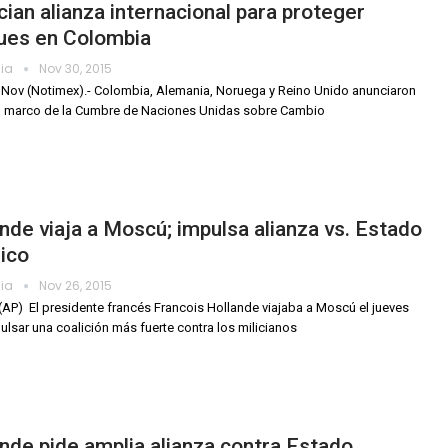
ian alianza internacional para proteger
ues en Colombia
dia
Nov 30, 2015
0 Nov (Notimex).- Colombia, Alemania, Noruega y Reino Unido anunciaron
l marco de la Cumbre de Naciones Unidas sobre Cambio
nde viaja a Moscú; impulsa alianza vs. Estado
ico
dia
Nov 26, 2015
P)  El presidente francés Francois Hollande viajaba a Moscú el jueves
ulsar una coalición más fuerte contra los milicianos
nde pide amplia alianza contra Estado