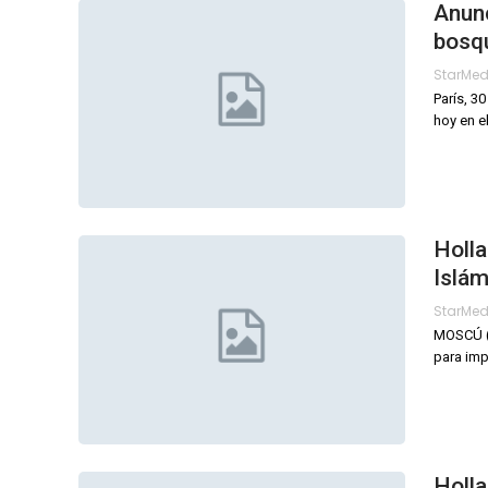
Anunc
bosq
StarMe
París, 3
hoy en e
Holla
Islám
StarMe
MOSCÚ (A
para imp
Holla