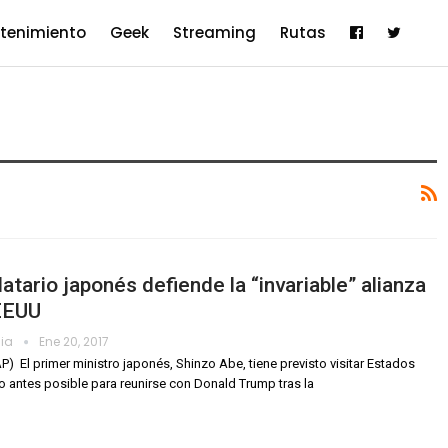
etenimiento
Geek
Streaming
Rutas
tario japonés defiende la “invariable” alianza
EEUU
dia
Ene 20, 2017
P)  El primer ministro japonés, Shinzo Abe, tiene previsto visitar Estados
o antes posible para reunirse con Donald Trump tras la