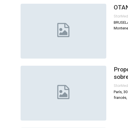
OTAN 
StarMe
BRUSELAS
Monteneg
Propo
sobre
StarMe
París, 3
francés,