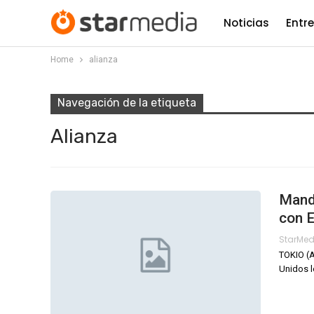
Noticias
Entr
Home
alianza
Navegación de la etiqueta
Alianza
Manda
con 
StarMe
TOKIO (A
Unidos l