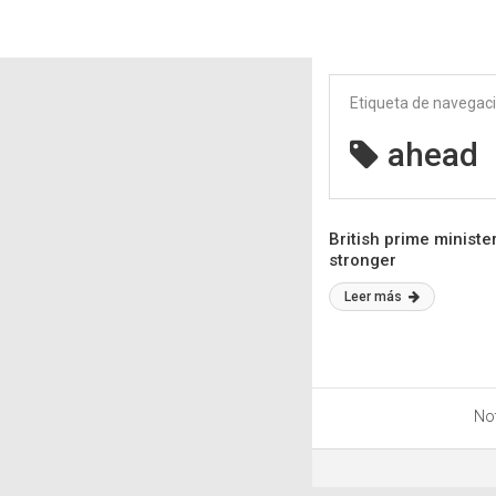
Etiqueta de navegac
ahead
British prime ministe
stronger
Leer más
Not