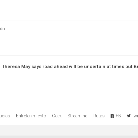
Starmedia
ión
r Theresa May says road ahead will be uncertain at times but Br
icias
Entretenimiento
Geek
Streaming
Rutas
FB
twi