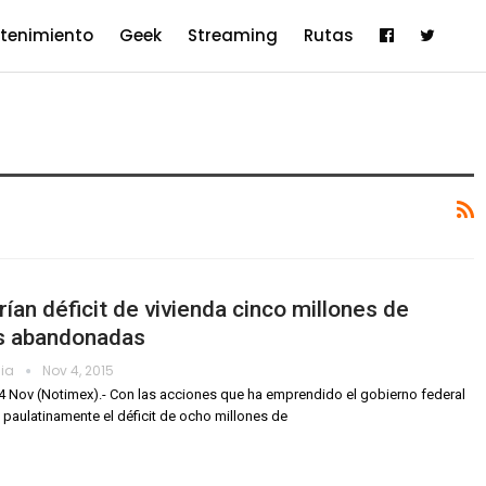
etenimiento
Geek
Streaming
Rutas
rían déficit de vivienda cinco millones de
s abandonadas
dia
Nov 4, 2015
4 Nov (Notimex).- Con las acciones que ha emprendido el gobierno federal
 paulatinamente el déficit de ocho millones de