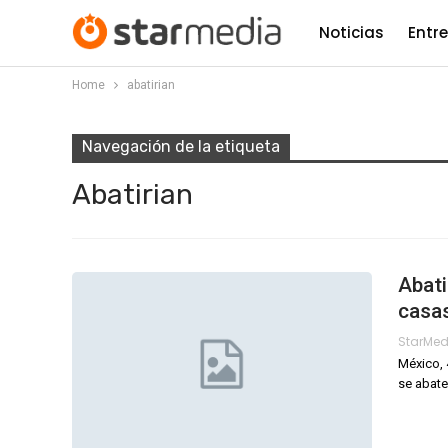
Noticias
Entr
Home
abatirian
Navegación de la etiqueta
Abatirian
Abati
casa
StarMe
México, 
se abate