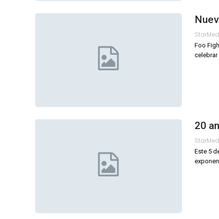
Nuevo
StarMe
Foo Figh
celebrar 
20 an
StarMe
Este 5 d
exponent