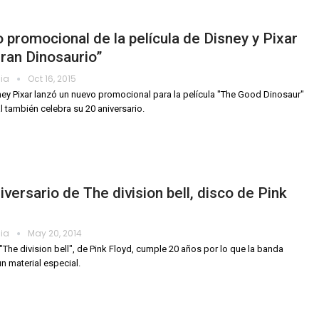
 promocional de la película de Disney y Pixar
ran Dinosaurio”
dia
Oct 16, 2015
ey Pixar lanzó un nuevo promocional para la película "The Good Dinosaur"
al también celebra su 20 aniversario.
iversario de The division bell, disco de Pink
d
dia
May 20, 2014
 "The division bell", de Pink Floyd, cumple 20 años por lo que la banda
un material especial.