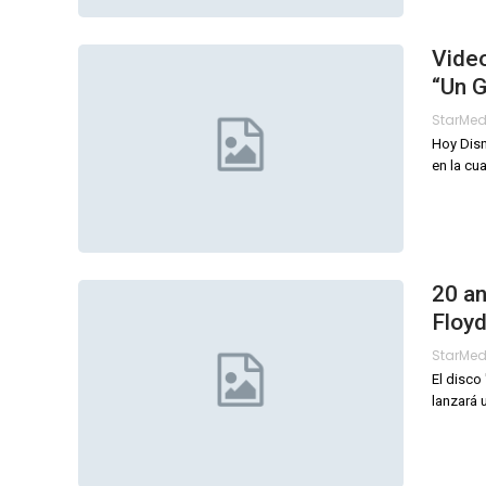
Video
“Un G
StarMe
Hoy Disn
en la cu
20 an
Floy
StarMe
El disco
lanzará 