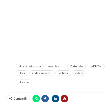
alcaldia iztacalco
arma blanca
Detenido
LADRON
Llora
redes sociales
víctima
video
Noticias
Compartir