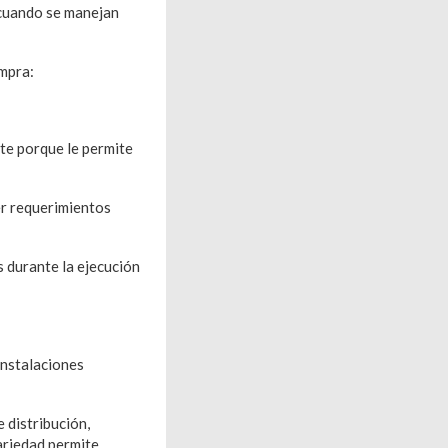
 cuando se manejan
ompra:
nte porque le permite
der requerimientos
 durante la ejecución
instalaciones
 distribución,
ariedad permite