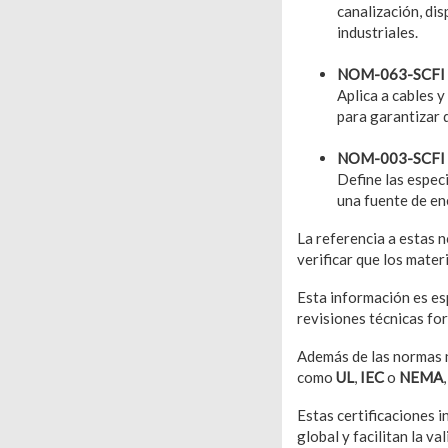
canalización, dis
industriales.
NOM-063-SCFI
Aplica a cables y
para garantizar q
NOM-003-SCFI
Define las espec
una fuente de en
La referencia a estas n
verificar que los mater
Esta información es es
revisiones técnicas fo
Además de las normas n
como
UL
,
IEC
o
NEMA
Estas certificaciones i
global y facilitan la v