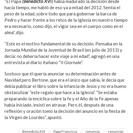
“El Papa (
Benedicto XVI
) había madurado la decisión desde
hacía tiempo, me habló de eso ya a mitad del 2012. Sentía el
peso de la edad, sobre todo que para gobernar la barca de
Pedro y hacer frente a los retos de la Iglesia en nuestro tiempo
era necesario, como dijo, el vigor sea en el cuerpo como en el
alma”, dijo.
“Este es el motivo fundamental de su decisión. Pensaba en la
Jornada Mundial de la Juventud de Brasil (en julio de 2013) y
decía: no debería hacer este viaje a mi edad”, agregó en una
entrevista al diario italiano “Il Giornale”.
Sostuvo que él quería anunciar su determinación antes de
Navidad pero Bertone, que era el único que sabía, le decía que
debía publicar el libro sobre la infancia de Jesús y no era bueno
obstaculizar “este regalo que hace a la Iglesia”. “Se estaba
preparando la encíclica sobre la fe y el Año de la Fe apenas
había iniciado, insistí en atrasar. Pero él, después de una
reflexión y oración tomó la decisión del anuncio en la fiesta de
la Virgen de Lourdes”, apuntó.
Benedicto XVI
Papa Francisco
renuncia
renunciar