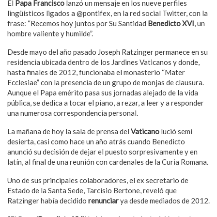
El
Papa Francisco
lanzó un mensaje en los nueve perfiles
lingüísticos ligados a @pontifex, en la red social Twitter, con la
frase: “Recemos hoy juntos por Su Santidad
Benedicto XVI
, un
hombre valiente y humilde”.
Desde mayo del año pasado Joseph Ratzinger permanece en su
residencia ubicada dentro de los Jardines Vaticanos y donde,
hasta finales de 2012, funcionaba el monasterio “Mater
Ecclesiae” con la presencia de un grupo de monjas de clausura.
Aunque el Papa emérito pasa sus jornadas alejado de la vida
pública, se dedica a tocar el piano, a rezar, a leer y a responder
una numerosa correspondencia personal.
La mañana de hoy la sala de prensa del
Vaticano
lució semi
desierta, casi como hace un año atrás cuando Benedicto
anunció su decisión de dejar el puesto sorpresivamente y en
latín, al final de una reunión con cardenales de la Curia Romana.
Uno de sus principales colaboradores, el ex secretario de
Estado de la Santa Sede, Tarcisio Bertone, reveló que
Ratzinger había decidido
renunciar
ya desde mediados de 2012.