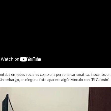
ntaba en redes sociales como una persona carismática, inocente, un
 Sin embargo, en ninguna foto aparece algún vínculo con “El Caimán”.