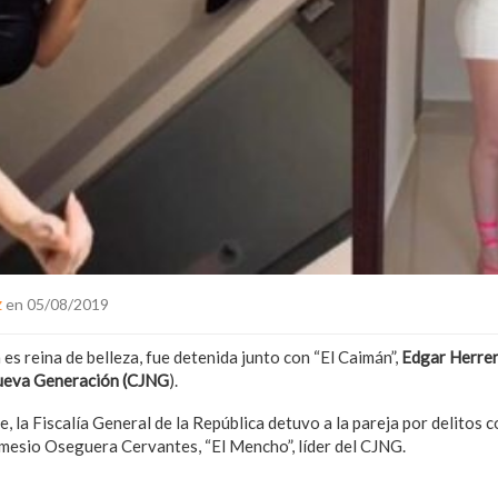
z
en 05/08/2019
n es reina de belleza, fue detenida junto con “El Caimán”,
Edgar Herrer
Nueva Generación
(CJNG
).
 la Fiscalía General de la República detuvo a la pareja por delitos c
mesio Oseguera Cervantes, “El Mencho”, líder del CJNG.