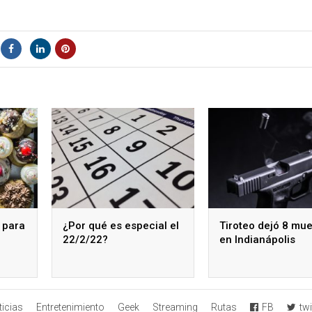
 para
¿Por qué es especial el
Tiroteo dejó 8 mue
22/2/22?
en Indianápolis
icias
Entretenimiento
Geek
Streaming
Rutas
FB
twi