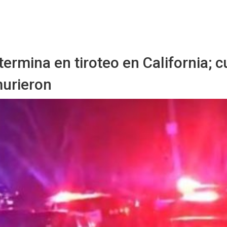
Starmedia
ermina en tiroteo en California; c
urieron