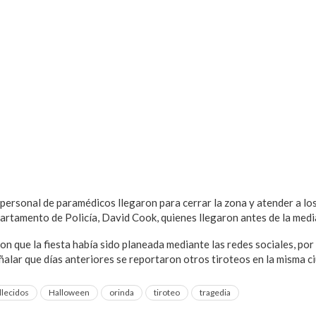
 y personal de paramédicos llegaron para cerrar la zona y atender a lo
partamento de Policía, David Cook, quienes llegaron antes de la med
n que la fiesta había sido planeada mediante las redes sociales, por
alar que días anteriores se reportaron otros tiroteos en la misma c
llecidos
Halloween
orinda
tiroteo
tragedia