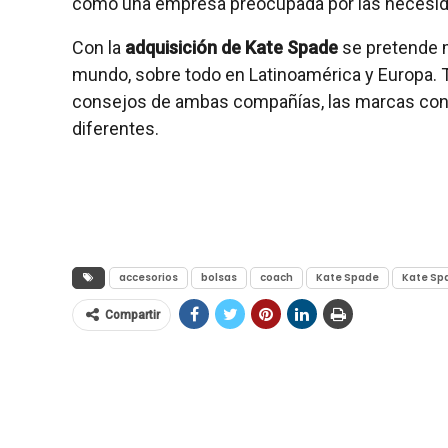
como una empresa preocupada por las necesida
Con la
adquisición de Kate Spade
se pretende m
mundo, sobre todo en Latinoamérica y Europa. T
consejos de ambas compañías, las marcas cont
diferentes.
accesorios
bolsas
coach
Kate Spade
Kate Sp
Compartir