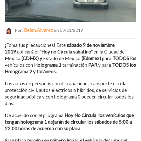
Belen.alvarez
Por:
en 08/11/2019
¡Toma tus precauciones! Este
sábado 9 de noviembre
2019
aplicará el
“Hoy no Circula sabatino”
en la Ciudad de
México
(CDMX) y
Estado de México
(Edomex)
para
TODOS los
vehículos con
Holograma 1
terminación
PAR
y para
TODOS los
Holograma 2 y foráneos.
Los autos de personas con discapacidad, transporte escolar,
protección civil, autos eléctricos o híbridos, de servicios de
seguridad pública y con holograma 0 pueden circular todos los
días.
De acuerdo con el programa
Hoy No Circula
,
los vehículos que
tengan holograma 1 dejarán de circular los sábados de 5:00 a
22:00 horas de acuerdo con su placa.
Si su placa termina en número impar, el vehículo descansa el