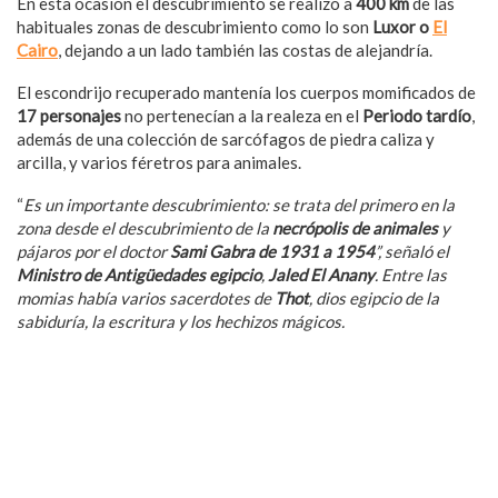
En esta ocasión el descubrimiento se realizó a
400 km
de las
habituales zonas de descubrimiento como lo son
Luxor o
El
Cairo
, dejando a un lado también las costas de alejandría.
El escondrijo recuperado mantenía los cuerpos momificados de
17 personajes
no pertenecían a la realeza en el
Periodo tardío
,
además de una colección de sarcófagos de piedra caliza y
arcilla, y varios féretros para animales.
“
Es un importante descubrimiento: se trata del primero en la
zona desde el descubrimiento de la
necrópolis de animales
y
pájaros por el doctor
Sami Gabra de 1931 a 1954
”, señaló el
Ministro de Antigüedades egipcio
,
Jaled El Anany
. Entre las
momias había varios sacerdotes de
Thot
, dios egipcio de la
sabiduría, la escritura y los hechizos mágicos.