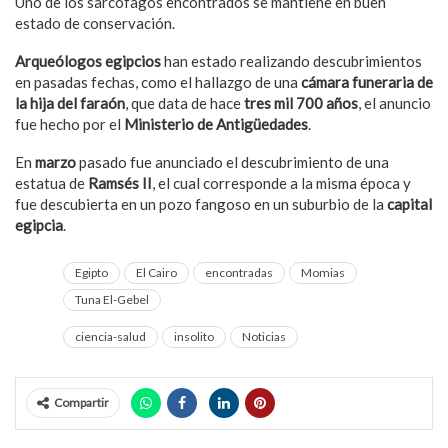
Uno de los sarcófagos encontrados se mantiene en buen
estado de conservación.
Arqueólogos egipcios
han estado realizando descubrimientos
en pasadas fechas, como el hallazgo de una
cámara funeraria de
la hija del faraón
, que data de hace
tres mil 700 años
, el anuncio
fue hecho por el
Ministerio de Antigüedades
.
En
marzo
pasado fue anunciado el descubrimiento de una
estatua de
Ramsés II
, el cual corresponde a la misma época y
fue descubierta en un pozo fangoso en un suburbio de la
capital
egipcia
.
Egipto
El Cairo
encontradas
Momias
Tuna El-Gebel
ciencia-salud
insolito
Noticias
Compartir