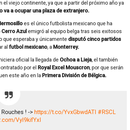
el viejo continente, ya que a partir del próximo año ya
o va a ocupar una plaza de extranjero.
Hermosillo
es el único futbolista mexicano que ha
e Cerro Azul
emigró al equipo belga tras seis exitosos
aso que esperaba y únicamente
disputó cinco partidos
ar al
futbol mexicano
, a
Monterrey.
ciera oficial la llegada de
Ochoa a Lieja
, el también
ontratado por el
Royal Excel Mouscron
, por que serán
uen este año en la
Primera División de Bélgica.
 Rouches ! ->
https://t.co/YvxGbwdATI
#RSCL
er.com/VyI9kifYxI