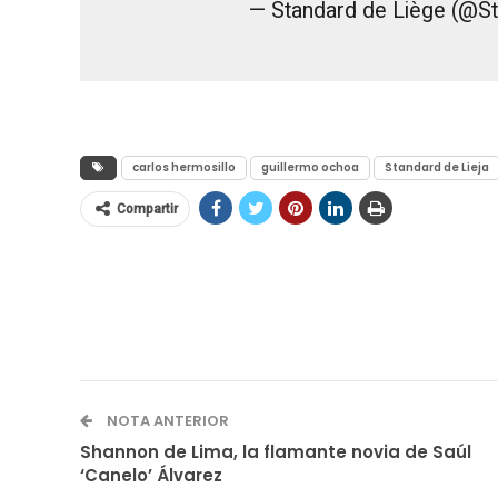
— Standard de Liège (@
carlos hermosillo
guillermo ochoa
Standard de Lieja
Compartir
NOTA ANTERIOR
Shannon de Lima, la flamante novia de Saúl
‘Canelo’ Álvarez