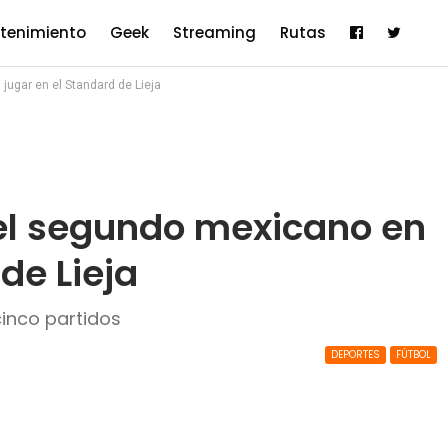
etenimiento
Geek
Streaming
Rutas
ugar en el Standard de Lieja
el segundo mexicano en
de Lieja
inco partidos
DEPORTES
FÚTBOL