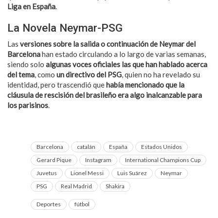
Liga en España
.
La Novela Neymar-PSG
Las
versiones sobre la salida o continuación de Neymar del
Barcelona
han estado circulando a lo largo de varias semanas,
siendo solo
algunas voces oficiales las que han hablado acerca
del tema
, como
un directivo del PSG
, quien no ha revelado su
identidad, pero trascendió que
había mencionado que la
cláusula de rescisión del brasileño era algo inalcanzable para
los parisinos
.
Barcelona
catalán
España
Estados Unidos
Gerard Pique
Instagram
International Champions Cup
Juvetus
Lionel Messi
Luis Suárez
Neymar
PSG
Real Madrid
Shakira
Deportes
fútbol