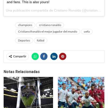
and fans. This is also yours!
Una publicación compartida de Cristiano Ronaldo (@cristiano) el
2
champions
cristiano ronaldo
Cristiano Ronaldo el mejor jugador del mundo
uefa
Deportes
fútbol
Compartir
Notas Relacionadas