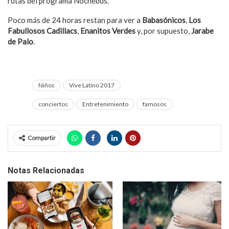
rutas del programa Nochebús.
Poco más de 24 horas restan para ver a
Babasónicos
,
Los
Fabullosos Cadillacs
,
Enanitos Verdes
y, por supuesto,
Jarabe
de Palo
.
Niños
Vive Latino 2017
conciertos
Entretenimiento
famosos
Compartir
Notas Relacionadas