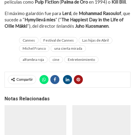
películas como
Pulp Fiction
(
Palma de Oro
en 1994) o
Kill Bill
.
El máximo galardón fue para
Lerd
, de
Mohammad Rasoulof
, que
sucede a “
Hymyilevá mies
“ (“
The Happiest Day in the Life of
Ollie Mákki
“), del director ﬁnlandés
Juho Kuosmanen
.
Cannes
Festival de Cannes
Las hijas de Abril
Michel Franco
una cierta mirada
alfombra roja
cine
Entretenimiento
Compartir
Notas Relacionadas