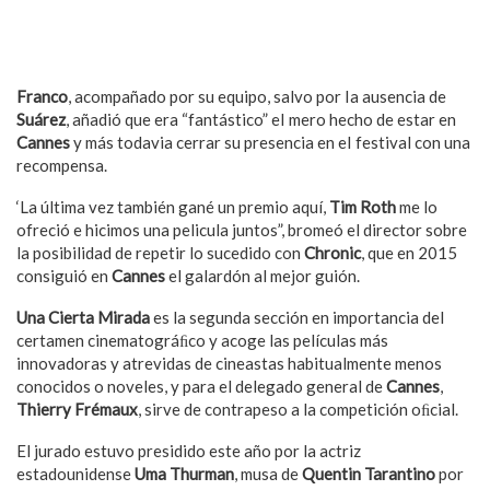
Franco
, acompañado por su equipo, salvo por Ia ausencia de
Suárez
, añadió que era “fantástico” eI mero hecho de estar en
Cannes
y más todavia cerrar su presencia en eI festival con una
recompensa.
‘La última vez también gané un premio aquí,
Tim Roth
me lo
ofreció e hicimos una pelicula juntos”, bromeó el director sobre
la posibilidad de repetir lo sucedido con
Chronic
, que en 2015
consiguió en
Cannes
el galardón al mejor guión.
Una Cierta Mirada
es la segunda sección en importancia del
certamen cinematográﬁco y acoge las películas más
innovadoras y atrevidas de cineastas habitualmente menos
conocidos o noveles, y para el delegado general de
Cannes
,
Thierry Frémaux
, sirve de contrapeso a la competición oﬁcial.
El jurado estuvo presidido este año por la actriz
estadounidense
Uma Thurman
, musa de
Quentin
Tarantino
por