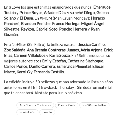
En #Love los que están más enamorados que nunca:
Emeraude
Toubia
y
Prince Royce
,
Ariadne
Díaz
y su bebé
Diego
,
Gelena
Solano
y
El Dasa
. En #MCM (Man Crush Monday):
Horacio
Pancheri
,
Brandon
Peniche
,
Franco Noriega
,
Miguel Ángel
Silvestre
,
Reykon
,
Gabriel
Soto
,
Poncho Herrera
y
Ryan
Guzmán
.
En #NoFilter (Sin Filtro), la belleza natural:
Jessica
Carrillo
,
Zoe
Saldaña
,
Ana Brenda Contreras
,
Juanes
,
Adria Arjona
,
Erick
Elías
,
Carmen Villalobos
y
Karla Souza
. En #Selfie muestran su
mejores autoretratos
Emily Estefan
,
Catherine
Siachoque
,
Carlos Ponce
,
Danilo
Carrera
,
Esmeralda Pimentel
,
Eliecer
Marte
,
Karol G
y
Fernanda Castillo
.
La edición incluye 50 bellezas que han adornado la lista en años
anteriores en #TBT (Trowback Thursday). Sin duda, un material
que te encantará. Alístate para Junio próximo.
Ana Brenda Contreras
Danna Paola
los 50 más bellos
María León
people