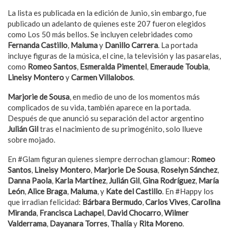
La lista es publicada en la edición de Junio, sin embargo, fue
publicado un adelanto de quienes este 207 fueron elegidos
como Los 50 más bellos. Se incluyen celebridades como
Fernanda Castillo
,
Maluma
y
Danillo Carrera
. La portada
incluye figuras de la música, el cine, la televisión y las pasarelas,
como
Romeo Santos
,
Esmeralda Pimentel
,
Emeraude Toubia
,
Lineisy Montero
y
Carmen Villalobos
.
Marjorie de Sousa
, en medio de uno de los momentos más
complicados de su vida, también aparece en la portada.
Después de que anunció su separación del actor argentino
Julián Gil
tras el nacimiento de su primogénito, solo llueve
sobre mojado.
En #Glam figuran quienes siempre derrochan glamour:
Romeo
Santos
,
Lineisy Montero
,
Marjorie De Sousa
,
Roselyn
Sánchez
,
Danna
Paola
,
Karla Martínez
,
Julián
Gil
,
Gina Rodríguez
,
María
León
,
Alice Braga
,
Maluma
, y
Kate del Castillo
. En #Happy los
que irradian felicidad:
Bárbara Bermudo
,
Carlos Vives
,
Carolina
Miranda
,
Francisca Lachapel
,
David
Chocarro
,
Wilmer
Valderrama
,
Dayanara Torres
,
Thalía
y
Rita Moreno
.