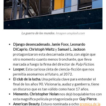
La guerra de los mundos.
Imagen unsplash.com
Django desencadenado.
Jamie Foxx
,
Leonardo
DiCaprio
,
Christoph Waltz
y
Samuel L. Jackson
protagonizaron esta descarnada cinta, con algún que
otro momento cuanto menos tronchante, que lleva
marcada a fuego la firma del director de
Pulp Fiction
.
Looper.
Esta curiosa cinta de ciencia-ficción que nos
permitía asomarnos al futuro, al 2072.
El club de la lucha.
Una película clave para entender el
final de los años 90. Visionaria, audaz y gamberra, tiene
un discurso que es tan válido como hace 17 años.
Memento. Christopher Nolan
nos dejó boquiabiertos con
esta magnífica película protagonizada por
Guy Pierce
.
American Beauty.
Estuvo nominada a ocho
premios de la