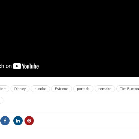
ine
Disney
dumbo
Estreno
portada
remake
Tim Burton